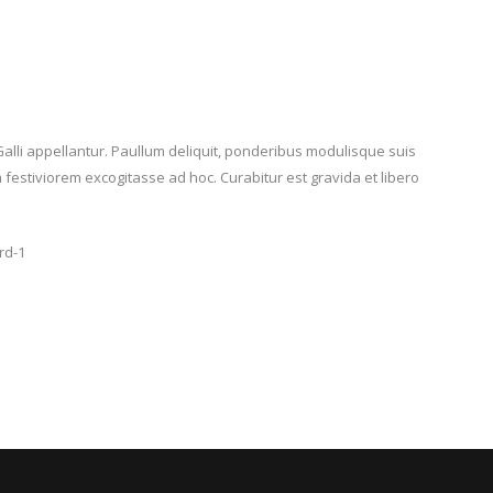
Galli appellantur. Paullum deliquit, ponderibus modulisque suis
m festiviorem excogitasse ad hoc. Curabitur est gravida et libero