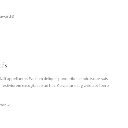
rds
Galli appellantur. Paullum deliquit, ponderibus modulisque suis
m festiviorem excogitasse ad hoc. Curabitur est gravida et libero