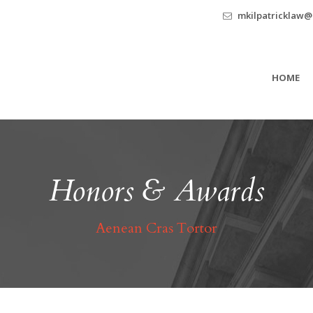
mkilpatricklaw
HOME
Honors & Awards
Aenean Cras Tortor